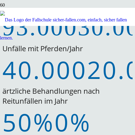
SICHER-FALLEN
Das Falltraining für mehr Sicherheit & Spaß
beim Reiten
93.000
30.0
Unfälle mit Pferden/Jahr
40.000
20.
ärtzliche Behandlungen nach
Reitunfällen im Jahr
50%
0
%